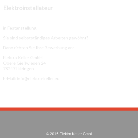
Elektroinstallateur
in Festanstellung.
Sie sind selbstständiges Arbeiten gewöhnt?
Dann richten Sie Ihre Bewerbung an:
Elektro Keller GmbH
Obere Gießwiesen 24
78247 Hilzingen
E-Mail: info@elektro-keller.eu
© 2015 Elektro Keller GmbH